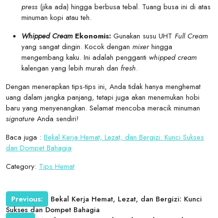
press
(jika ada) hingga berbusa tebal. Tuang busa ini di atas
minuman kopi atau teh.
Whipped Cream
Ekonomis:
Gunakan susu UHT
Full Cream
yang sangat dingin. Kocok dengan
mixer
hingga
mengembang kaku. Ini adalah pengganti
whipped cream
kalengan yang lebih murah dan
fresh
.
Dengan menerapkan tips-tips ini, Anda tidak hanya menghemat
uang dalam jangka panjang, tetapi juga akan menemukan hobi
baru yang menyenangkan. Selamat mencoba meracik minuman
signature
Anda sendiri!
Baca juga :
Bekal Kerja Hemat, Lezat, dan Bergizi: Kunci Sukses
dan Dompet Bahagia
Category:
Tips Hemat
Post
Previous:
Bekal Kerja Hemat, Lezat, dan Bergizi: Kunci
Sukses dan Dompet Bahagia
navigation