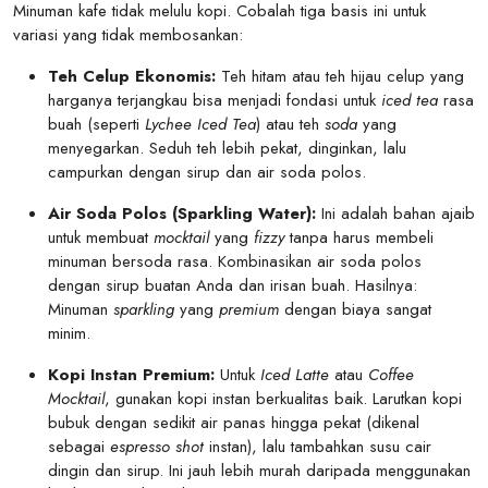
Minuman kafe tidak melulu kopi. Cobalah tiga basis ini untuk
variasi yang tidak membosankan:
Teh Celup Ekonomis:
Teh hitam atau teh hijau celup yang
harganya terjangkau bisa menjadi fondasi untuk
iced tea
rasa
buah (seperti
Lychee Iced Tea
) atau teh
soda
yang
menyegarkan. Seduh teh lebih pekat, dinginkan, lalu
campurkan dengan sirup dan air soda polos.
Air Soda Polos (Sparkling Water):
Ini adalah bahan ajaib
untuk membuat
mocktail
yang
fizzy
tanpa harus membeli
minuman bersoda rasa. Kombinasikan air soda polos
dengan sirup buatan Anda dan irisan buah. Hasilnya:
Minuman
sparkling
yang
premium
dengan biaya sangat
minim.
Kopi Instan Premium:
Untuk
Iced Latte
atau
Coffee
Mocktail
, gunakan kopi instan berkualitas baik. Larutkan kopi
bubuk dengan sedikit air panas hingga pekat (dikenal
sebagai
espresso shot
instan), lalu tambahkan susu cair
dingin dan sirup. Ini jauh lebih murah daripada menggunakan