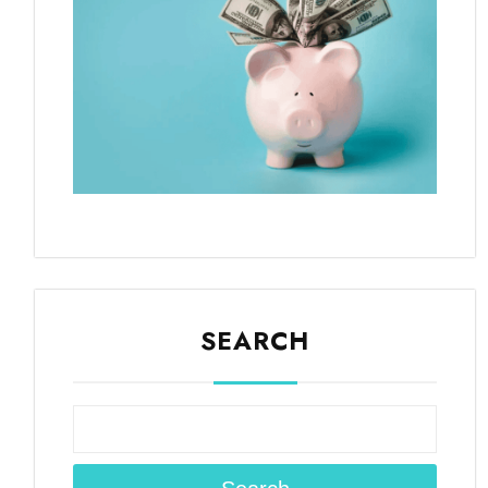
SEARCH