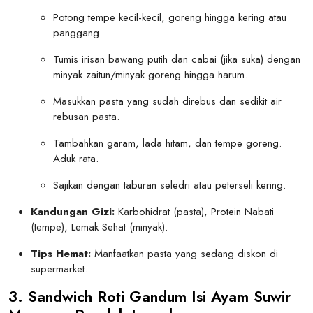
Potong tempe kecil-kecil, goreng hingga kering atau
panggang.
Tumis irisan bawang putih dan cabai (jika suka) dengan
minyak zaitun/minyak goreng hingga harum.
Masukkan pasta yang sudah direbus dan sedikit air
rebusan pasta.
Tambahkan garam, lada hitam, dan tempe goreng.
Aduk rata.
Sajikan dengan taburan seledri atau peterseli kering.
Kandungan Gizi:
Karbohidrat (pasta), Protein Nabati
(tempe), Lemak Sehat (minyak).
Tips Hemat:
Manfaatkan pasta yang sedang diskon di
supermarket.
3. Sandwich Roti Gandum Isi Ayam Suwir