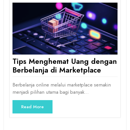
Tips Menghemat Uang dengan
Berbelanja di Marketplace
Berbelanja online melalui marketplace semakin
menjadi pilihan utama bagi banyak…
Read More