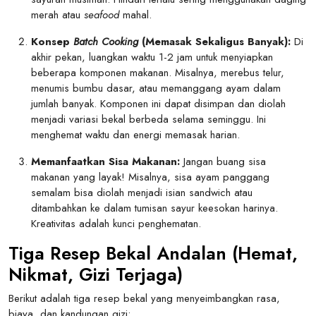
merah atau
seafood
mahal.
Konsep
Batch Cooking
(Memasak Sekaligus Banyak):
Di
akhir pekan, luangkan waktu 1-2 jam untuk menyiapkan
beberapa komponen makanan. Misalnya, merebus telur,
menumis bumbu dasar, atau memanggang ayam dalam
jumlah banyak. Komponen ini dapat disimpan dan diolah
menjadi variasi bekal berbeda selama seminggu. Ini
menghemat waktu dan energi memasak harian.
Memanfaatkan Sisa Makanan:
Jangan buang sisa
makanan yang layak! Misalnya, sisa ayam panggang
semalam bisa diolah menjadi isian sandwich atau
ditambahkan ke dalam tumisan sayur keesokan harinya.
Kreativitas adalah kunci penghematan.
Tiga Resep Bekal Andalan (Hemat,
Nikmat, Gizi Terjaga)
Berikut adalah tiga resep bekal yang menyeimbangkan rasa,
biaya, dan kandungan gizi: