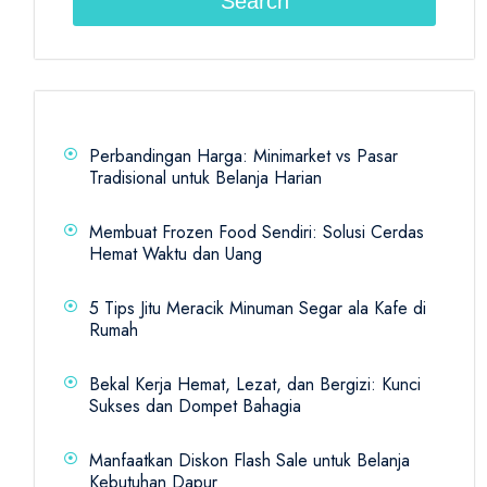
Search
Perbandingan Harga: Minimarket vs Pasar
Tradisional untuk Belanja Harian
Membuat Frozen Food Sendiri: Solusi Cerdas
Hemat Waktu dan Uang
5 Tips Jitu Meracik Minuman Segar ala Kafe di
Rumah
Bekal Kerja Hemat, Lezat, dan Bergizi: Kunci
Sukses dan Dompet Bahagia
Manfaatkan Diskon Flash Sale untuk Belanja
Kebutuhan Dapur