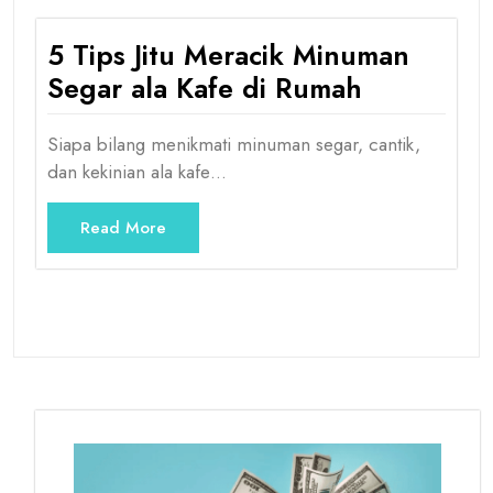
5 Tips Jitu Meracik Minuman
Segar ala Kafe di Rumah
Siapa bilang menikmati minuman segar, cantik,
dan kekinian ala kafe…
Read More