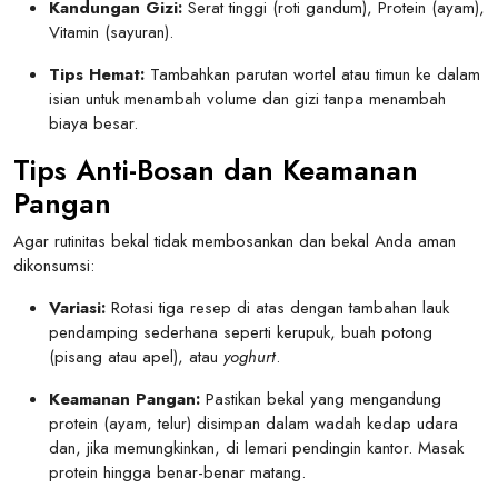
Kandungan Gizi:
Serat tinggi (roti gandum), Protein (ayam),
Vitamin (sayuran).
Tips Hemat:
Tambahkan parutan wortel atau timun ke dalam
isian untuk menambah volume dan gizi tanpa menambah
biaya besar.
Tips Anti-Bosan dan Keamanan
Pangan
Agar rutinitas bekal tidak membosankan dan bekal Anda aman
dikonsumsi:
Variasi:
Rotasi tiga resep di atas dengan tambahan lauk
pendamping sederhana seperti kerupuk, buah potong
(pisang atau apel), atau
yoghurt
.
Keamanan Pangan:
Pastikan bekal yang mengandung
protein (ayam, telur) disimpan dalam wadah kedap udara
dan, jika memungkinkan, di lemari pendingin kantor. Masak
protein hingga benar-benar matang.